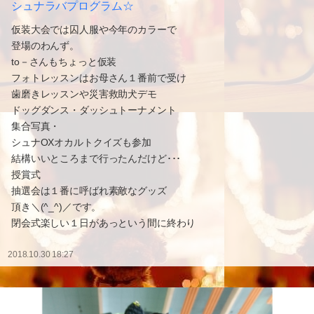
シュナラバプログラム☆
仮装大会では囚人服や今年のカラーで
登場のわんず。
to－さんもちょっと仮装
フォトレッスンはお母さん１番前で受け
歯磨きレッスンや災害救助犬デモ
ドッグダンス・ダッシュトーナメント
集合写真・
シュナOXオカルトクイズも参加
結構いいところまで行ったんだけど･･･
授賞式
抽選会は１番に呼ばれ素敵なグッズ
頂き＼(^_^)／です。
閉会式楽しい１日があっという間に終わり
2018.10.30 18:27