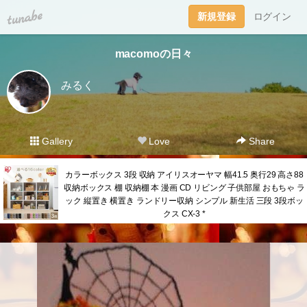
tuna.be
新規登録
ログイン
macomoの日々
みるく
Gallery
Love
Share
カラーボックス 3段 収納 アイリスオーヤマ 幅41.5 奥行29 高さ88
収納ボックス 棚 収納棚 本 漫画 CD リビング 子供部屋 おもちゃ ラ
ック 縦置き 横置き ランドリー収納 シンプル 新生活 三段 3段ボッ
クス CX-3 *