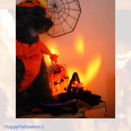
HappyHalloween☆