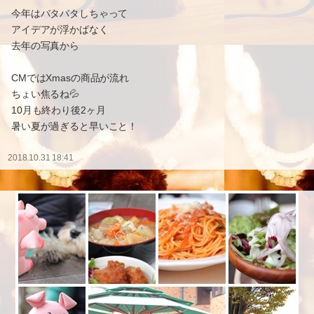
今年はバタバタしちゃって
アイデアが浮かばなく
去年の写真から
CMではXmasの商品が流れ
ちょい焦るね💦
10月も終わり後2ヶ月
暑い夏が過ぎると早いこと！
2018.10.31 18:41