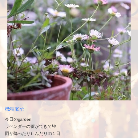
機種変☆
今日のgarden
ラベンダーの蕾ができてｷﾀ
雨が降ったり止んだりの１日