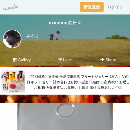
tuna.be
新規登録
ログイン
macomoの日々
みるく
Gallery
Love
Share
【特別価格】日本橋 千疋屋総本店 フルートジェリー 9本入｜父の
日 ギフト ゼリー 詰め合わせお祝い 誕生日 結婚 出産 内祝い お返し
お礼 贈り物 贈答品 お見舞い お供え 御供 香典返し お中元