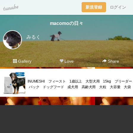
tuna.be
新規登録
ログイン
macomoの日々
みるく
Gallery
Love
Share
INUMESHI フィースト 1歳以上 大型犬用 15kg ブリーダー
パック ドッグフード 成犬用 高齢犬用 大粒 大容量 大袋