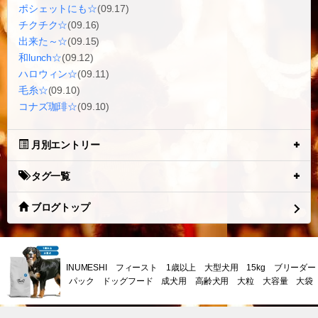
ポシェットにも☆
(09.17)
チクチク☆
(09.16)
出来た～☆
(09.15)
和lunch☆
(09.12)
ハロウィン☆
(09.11)
毛糸☆
(09.10)
コナズ珈琲☆
(09.10)
月別エントリー
タグ一覧
ブログトップ
INUMESHI フィースト 1歳以上 大型犬用 15kg ブリーダー
パック ドッグフード 成犬用 高齢犬用 大粒 大容量 大袋