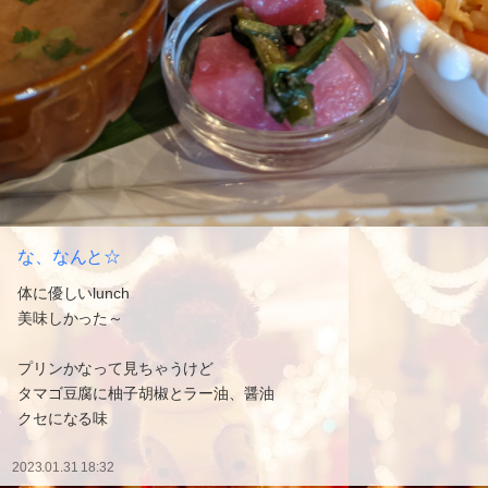
な、なんと☆
体に優しいlunch
美味しかった～
プリンかなって見ちゃうけど
タマゴ豆腐に柚子胡椒とラー油、醤油
クセになる味
2023.01.31 18:32