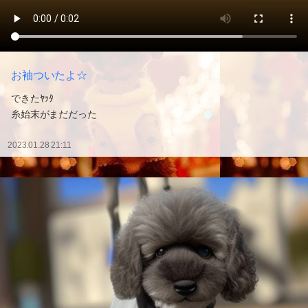
お袖ついたよ☆
できたﾔｯﾀ
糸始末がまだだった
2023.01.28 21:11