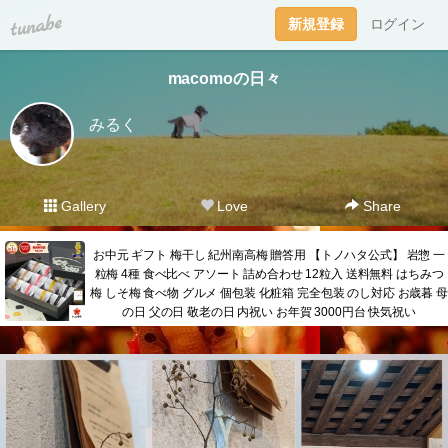
tuna.be
新規登録
ログイン
macomoの日々
みるく
Gallery
Love
Share
お中元 ギフト 梅干し 紀州南高梅 贈答用 【トノハタ公式】 岩惣 一
粒梅 4種 食べ比べ アソート 詰め合わせ 12粒入 送料無料 はちみつ
梅 しそ梅 食べ物 グルメ 個包装 化粧箱 完全包装 のし対応 お歳暮 母
の日 父の日 敬老の日 内祝い お年賀 3000円台 快気祝い