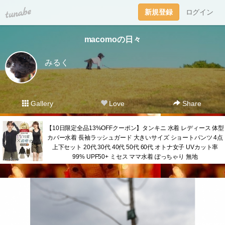
tuna.be
新規登録
ログイン
macomoの日々
みるく
Gallery
Love
Share
【10日限定全品13%OFFクーポン】タンキニ 水着 レディース 体型
カバー水着 長袖ラッシュガード 大きいサイズ ショートパンツ 4点
上下セット 20代 30代 40代 50代 60代 オトナ女子 UVカット率
99% UPF50+ ミセス ママ水着 ぽっちゃり 無地