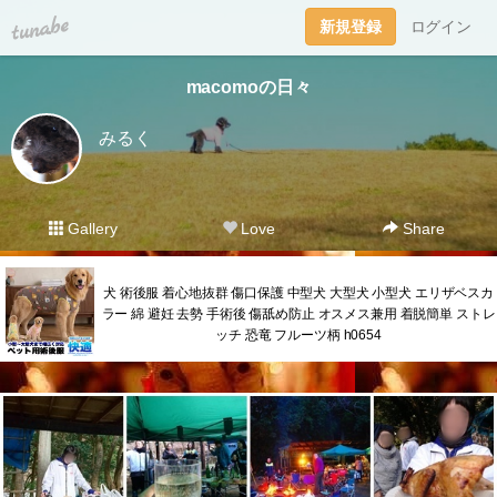
tuna.be
新規登録
ログイン
macomoの日々
みるく
Gallery
Love
Share
犬 術後服 着心地抜群 傷口保護 中型犬 大型犬 小型犬 エリザベスカ
ラー 綿 避妊 去勢 手術後 傷舐め防止 オスメス兼用 着脱簡単 ストレ
ッチ 恐竜 フルーツ柄 h0654