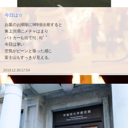
今日は☆
お墓のお掃除に9時頃出発すると
角上渋滞にメチャはまり
パトカーも出て!!( ; ﾛ)ﾟ ﾟ
今日は寒い
空気がピーンと張った感じ
富士山もすっきり見える。
2018.12.30 17:54