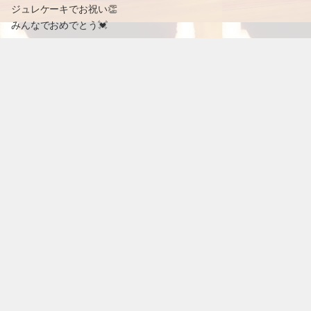
ジュレケーキでお祝い👏
みんなでおめでとう💓
2018.12.28 09:53
次のページ »
ギャラリー
最近の投稿
ハロウィン☆
(10.31)
9月なのに☆
(09.17)
いい香り☆
(09.17)
ポシェットにも☆
(09.17)
チクチク☆
(09.16)
出来た～☆
(09.15)
和lunch☆
(09.12)