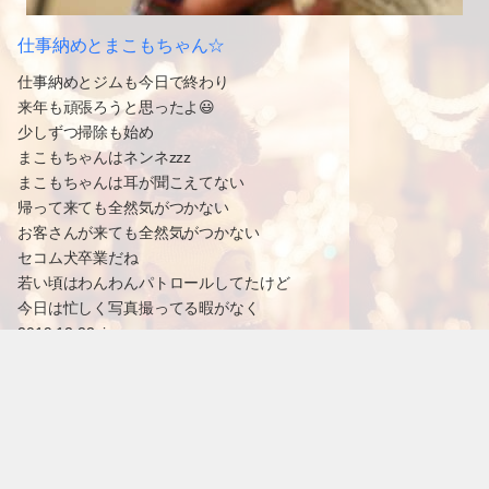
仕事納めとまこもちゃん☆
仕事納めとジムも今日で終わり
来年も頑張ろうと思ったよ😃
少しずつ掃除も始め
まこもちゃんはネンネzzz
まこもちゃんは耳が聞こえてない
帰って来ても全然気がつかない
お客さんが来ても全然気がつかない
セコム犬卒業だね
若い頃はわんわんパトロールしてたけど
今日は忙しく写真撮ってる暇がなく
2019.12.22pic
2019.12.26 22:17