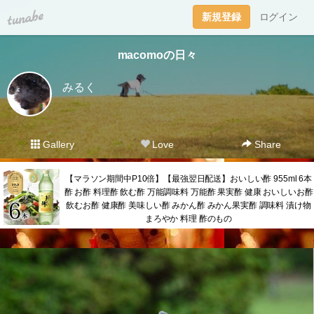
tuna.be
新規登録
ログイン
macomoの日々
みるく
Gallery
Love
Share
【マラソン期間中P10倍】【最強翌日配送】おいしい酢 955ml 6本
酢 お酢 料理酢 飲む酢 万能調味料 万能酢 果実酢 健康 おいしいお酢
飲むお酢 健康酢 美味しい酢 みかん酢 みかん果実酢 調味料 漬け物
まろやか 料理 酢のもの