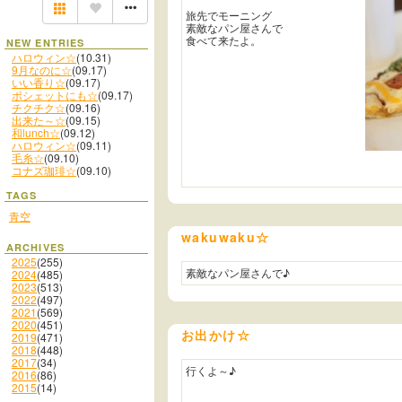
旅先でモーニング
素敵なパン屋さんで
食べて来たよ。
NEW ENTRIES
ハロウィン☆
(10.31)
9月なのに☆
(09.17)
いい香り☆
(09.17)
ポシェットにも☆
(09.17)
チクチク☆
(09.16)
出来た～☆
(09.15)
和lunch☆
(09.12)
ハロウィン☆
(09.11)
毛糸☆
(09.10)
コナズ珈琲☆
(09.10)
TAGS
青空
wakuwaku☆
ARCHIVES
2025
(255)
素敵なパン屋さんで♪
2024
(485)
2023
(513)
2022
(497)
2021
(569)
2020
(451)
お出かけ☆
2019
(471)
2018
(448)
2017
(34)
行くよ～♪
2016
(86)
2015
(14)