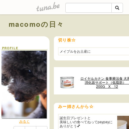
tuna.be
macomoの日々
切り株☆
PROFILE
メイプルをお土産に
ロイヤルカナン 食事療法食 
消化器サポート（低脂肪
200G X 12
みー姉さんから☆
誕生日プレゼントと
みるく
美味しいの食べてねってpaypayに
ありがとう💕