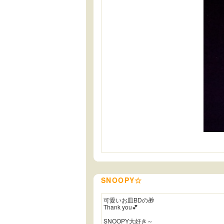
SNOOPY☆
可愛いお皿BDの🎁
Thank you💕
SNOOPY大好き～