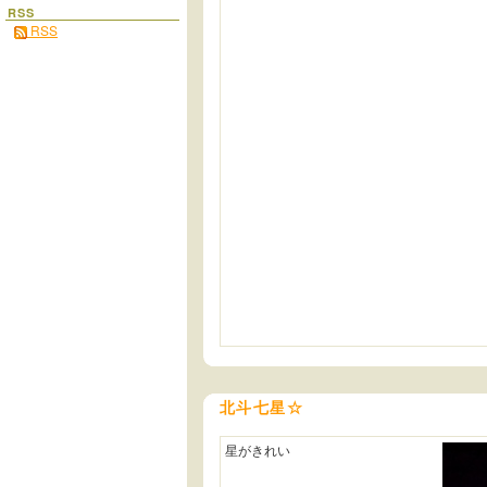
RSS
RSS
北斗七星☆
星がきれい