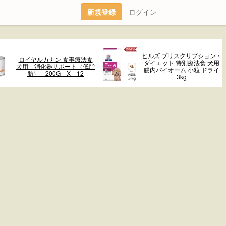
新規登録
ログイン
ヒルズ プリスクリプション・
ロイヤルカナン 食事療法食
ダイエット 特別療法食 犬用
犬用 消化器サポート（低脂
腸内バイオーム 小粒 ドライ
肪） 200G X 12
3kg