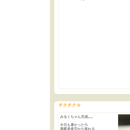
チクチク☆
みるくちゃん完成｡｡｡
今日も暑かった💦
寒暖差疲労かな疲れる