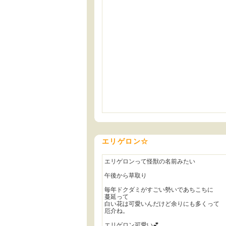
エリゲロン☆
エリゲロンって怪獣の名前みたい
午後から草取り
毎年ドクダミがすごい勢いであちこちに
蔓延って
白い花は可愛いんだけど余りにも多くって
厄介ね。
エリゲロン可愛い💕