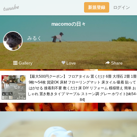
tuna.be
新規登録
ログイン
macomoの日々
みるく
Gallery
Love
Share
【最大500円クーポン】 フロアタイル 置くだけ 6畳 大理石 2畳 1畳
9枚〜54枚 賃貸OK 床材 フローリングマット 床タイル 吸着 貼って
はがせる 接着剤不要 敷くだけ 床 DIY リフォーム 模様替え 簡単 お
しゃれ 置き敷きタイプ マーブル ストーン調 グレー ホワイト[stc54-
84]