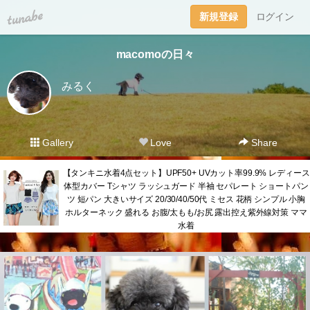
tuna.be
新規登録
ログイン
macomoの日々
みるく
Gallery
Love
Share
【タンキニ水着4点セット】UPF50+ UVカット率99.9% レディース
体型カバー Tシャツ ラッシュガード 半袖 セパレート ショートパン
ツ 短パン 大きいサイズ 20/30/40/50代 ミセス 花柄 シンプル 小胸
ホルターネック 盛れる お腹/太もも/お尻 露出控え紫外線対策 ママ
水着