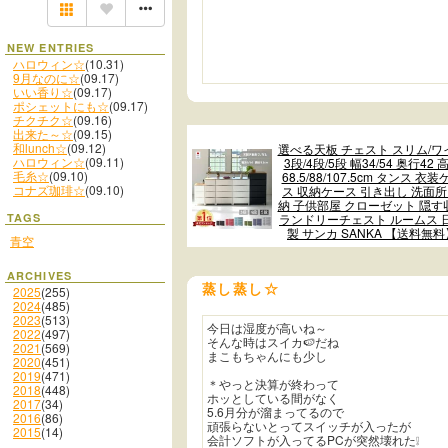
NEW ENTRIES
ハロウィン☆
(10.31)
9月なのに☆
(09.17)
いい香り☆
(09.17)
ポシェットにも☆
(09.17)
チクチク☆
(09.16)
出来た～☆
(09.15)
和lunch☆
(09.12)
選べる天板 チェスト スリム/ワ
ハロウィン☆
(09.11)
3段/4段/5段 幅34/54 奥行42 
毛糸☆
(09.10)
68.5/88/107.5cm タンス 衣装
コナズ珈琲☆
(09.10)
ス 収納ケース 引き出し 洗面所
納 子供部屋 クローゼット 隠す
ランドリーチェスト ルームス 
TAGS
製 サンカ SANKA 【送料無料
青空
ARCHIVES
蒸し蒸し☆
2025
(255)
2024
(485)
2023
(513)
今日は湿度が高いね～
2022
(497)
そんな時はスイカ🍉だね
2021
(569)
まこもちゃんにも少し
2020
(451)
2019
(471)
＊やっと決算が終わって
2018
(448)
ホッとしている間がなく
2017
(34)
5.6月分が溜まってるので
2016
(86)
頑張らないとってスイッチが入ったが
2015
(14)
会計ソフトが入ってるPCが突然壊れた❕