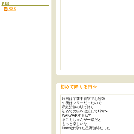
RSS
RSS
初めて降りる街☆
昨日は午前中新宿でお勉強
午後はフリーだったので
私鉄沿線の駅で降り
初めての街を散策してｷﾀw🐾
WAKWAKするね➰
まこもちゃんが一緒だと
もっと楽しいな。
lunchは慣れた星野珈琲だった