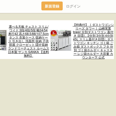
新規登録
ログイン
【特典付】［ ダストワゴンシ
選べる天板 チェスト スリム/
リーズ タワー ］山崎実業
ワイド 3段/4段/5段 幅34/54
tower 分別ダストワゴン 蓋付
奥行42 高さ68.5/88/107.5cm
き 目隠し 2分別 3分別 4分別
タンス 衣装ケース 収納ケー
45L スリム蓋付き目隠しダス
ス 引き出し 洗面所 収納 子供
トワゴン キッチン ゴミ箱 ご
部屋 クローゼット 隠す収納
み箱 ダストボックス フタ 分
ランドリーチェスト ルームス
別 ゴミ袋ホルダー キャスタ
日本製 サンカ SANKA 【送料
ー レジ袋ホルダー 大容量 カ
無料】
ウンター下 公式