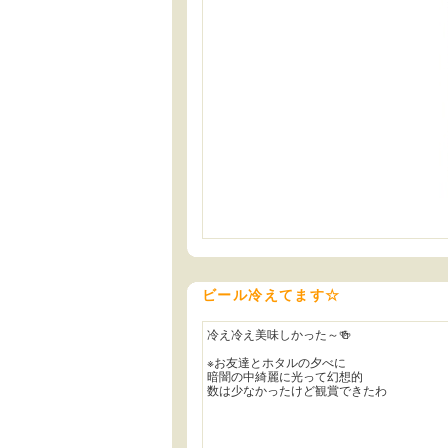
ビール冷えてます☆
冷え冷え美味しかった～🍻
※お友達とホタルの夕べに
暗闇の中綺麗に光って幻想的
数は少なかったけど観賞できたわ