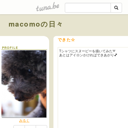
tuna.be
macomoの日々
できた☆
PROFILE
Tシャツにスヌーピーを描いてみた➰
あとはアイロンかければできあがり💕
みるく