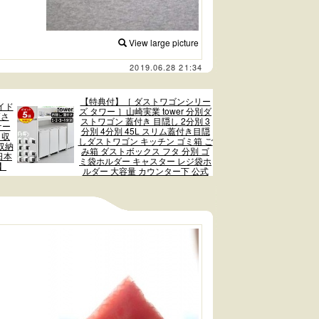
View large picture
2019.06.28 21:34
【特典付】［ ダストワゴンシリー
イド
ズ タワー ］山崎実業 tower 分別ダ
高さ
ストワゴン 蓋付き 目隠し 2分別 3
ケー
分別 4分別 45L スリム蓋付き目隠
 収
しダストワゴン キッチン ゴミ箱 ご
収納
み箱 ダストボックス フタ 分別 ゴ
日本
ミ袋ホルダー キャスター レジ袋ホ
】
ルダー 大容量 カウンター下 公式