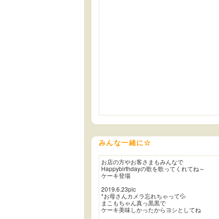
みんな一緒に☆
お店の方やお客さまもみんなで
Happybirthdayの歌を歌ってくれてね～
ケーキ登場
2019.6.23pic
*お母さんカメラ忘れちゃって💦
まこもちゃん真っ黒黒で
ケーキ美味しかったからヨシとしてね