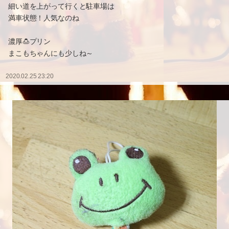
細い道を上がって行くと駐車場は
満車状態！人気なのね
濃厚🍮プリン
まこもちゃんにも少しね～
2020.02.25 23:20