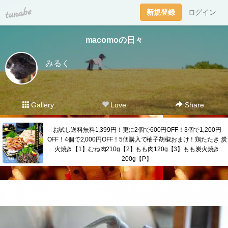
tuna.be
新規登録
ログイン
macomoの日々
みるく
Gallery
Love
Share
お試し送料無料1,399円！更に2個で600円OFF！3個で1,200円
OFF！4個で2,000円OFF！5個購入で柚子胡椒おまけ！鶏たたき 炭
火焼き【1】むね肉210g【2】もも肉120g【3】もも炭火焼き
200g【P】