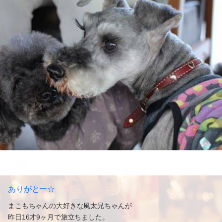
ありがとー☆
まこもちゃんの大好きな風太兄ちゃんが
昨日16才9ヶ月で旅立ちました。