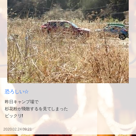
恐ろしい☆
昨日キャンプ場で
杉花粉が飛散するを見てしまった
ビックリ❗️
2020.02.24 09:21