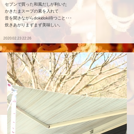
セブンで買った和風だしが利いた
かきたまスープの素を入れて
音を聞きながらdokidoki待つこと･･･
炊きあがりまずまず美味しい。
2020.02.23 22:26