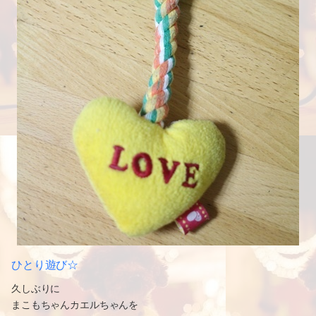
ひとり遊び☆
久しぶりに
まこもちゃんカエルちゃんを