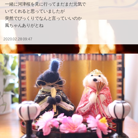
一緒に河津桜を見に行ってまだまだ元気で
いてくれると思っていましたが
突然でびっくりでなんと言っていいのか
風ちゃんありがとね
2020.02.28 09:47