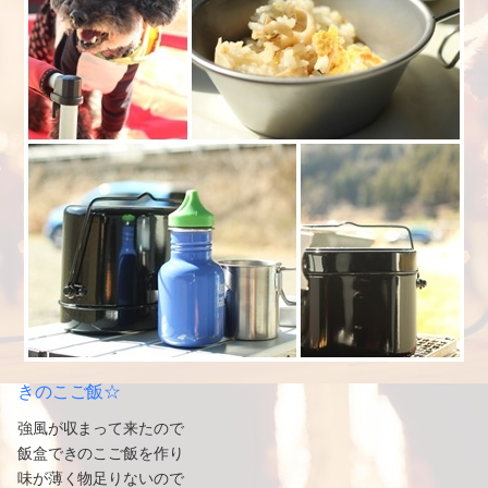
きのこご飯☆
強風が収まって来たので
飯盒できのこご飯を作り
味が薄く物足りないので