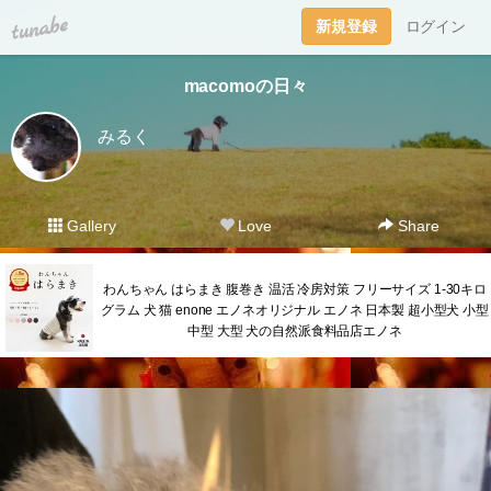
tuna.be
新規登録
ログイン
macomoの日々
みるく
Gallery
Love
Share
わんちゃん はらまき 腹巻き 温活 冷房対策 フリーサイズ 1-30キロ
グラム 犬 猫 enone エノネオリジナル エノネ 日本製 超小型犬 小型
中型 大型 犬の自然派食料品店エノネ