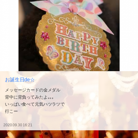
お誕生日de☆
メッセージカードの金メダル
背中に背負ってみたよ｡｡｡
いっぱい食べて元気ハツラツで
行こー
2020.09.30 16:21