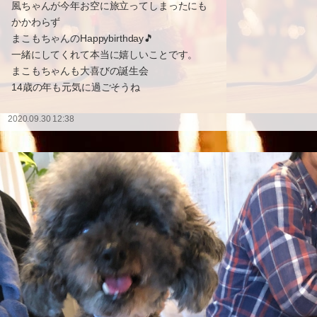
風ちゃんが今年お空に旅立ってしまったにも
かかわらず
まこもちゃんのHappybirthday🎵
一緒にしてくれて本当に嬉しいことです。
まこもちゃんも大喜びの誕生会
14歳の年も元気に過ごそうね
2020.09.30 12:38