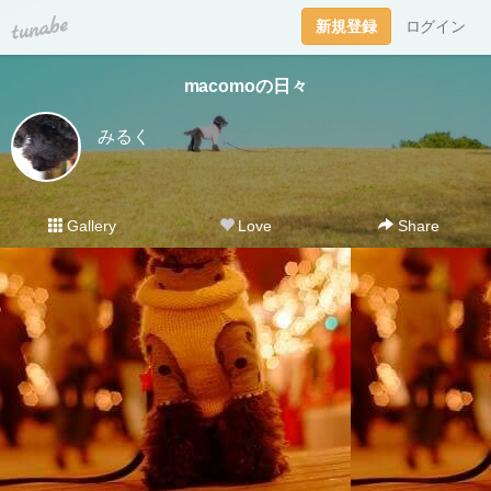
tuna.be
新規登録
ログイン
macomoの日々
みるく
Gallery
Love
Share