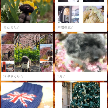
またまた☆
戸隠蕎麦☆
河津さくら☆
3月☆