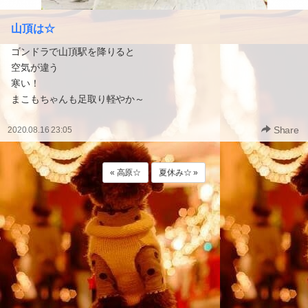
山頂は☆
ゴンドラで山頂駅を降りると
空気が違う
寒い！
まこもちゃんも足取り軽やか～
Share
2020.08.16 23:05
« 高原☆
夏休み☆ »