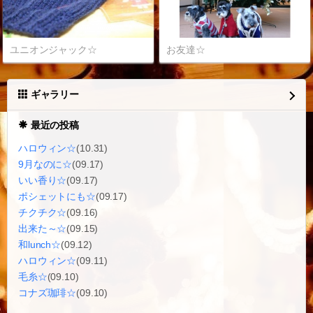
ユニオンジャック☆
お友達☆
ギャラリー
最近の投稿
ハロウィン☆
(10.31)
9月なのに☆
(09.17)
いい香り☆
(09.17)
ポシェットにも☆
(09.17)
チクチク☆
(09.16)
出来た～☆
(09.15)
和lunch☆
(09.12)
ハロウィン☆
(09.11)
毛糸☆
(09.10)
コナズ珈琲☆
(09.10)