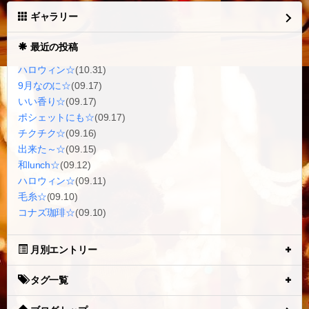
ギャラリー
最近の投稿
ハロウィン☆
(10.31)
9月なのに☆
(09.17)
いい香り☆
(09.17)
ポシェットにも☆
(09.17)
チクチク☆
(09.16)
出来た～☆
(09.15)
和lunch☆
(09.12)
ハロウィン☆
(09.11)
毛糸☆
(09.10)
コナズ珈琲☆
(09.10)
月別エントリー
タグ一覧