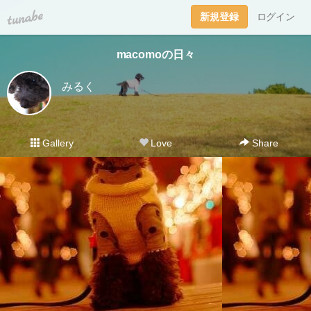
tuna.be
新規登録
ログイン
macomoの日々
みるく
Gallery
Love
Share