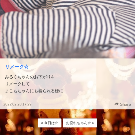
リメーク☆
みるくちゃんのお下がりを
リメークして
まこもちゃんにも着られる様に
Share
2022.02.28 17:29
« 今日は☆
お疲れちゃん☆ »