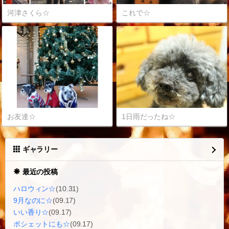
河津さくら☆
これで☆
お友達☆
1日雨だったね☆
ギャラリー
最近の投稿
ハロウィン☆
(10.31)
9月なのに☆
(09.17)
いい香り☆
(09.17)
ポシェットにも☆
(09.17)