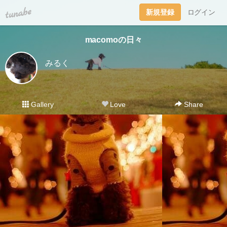
tuna.be
新規登録
ログイン
macomoの日々
みるく
Gallery
Love
Share