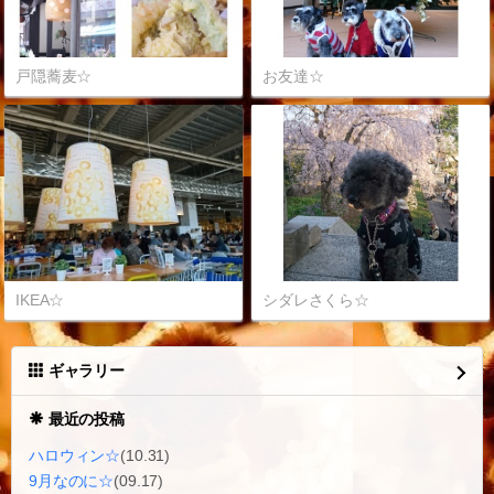
戸隠蕎麦☆
お友達☆
IKEA☆
シダレさくら☆
ギャラリー
最近の投稿
ハロウィン☆
(10.31)
9月なのに☆
(09.17)