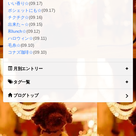
いい香り☆
(09.17)
ポシェットにも☆
(09.17)
チクチク☆
(09.16)
出来た～☆
(09.15)
和lunch☆
(09.12)
ハロウィン☆
(09.11)
毛糸☆
(09.10)
コナズ珈琲☆
(09.10)
月別エントリー
タグ一覧
ブログトップ