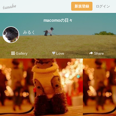
tuna.be
新規登録
ログイン
macomoの日々
みるく
Gallery
Love
Share