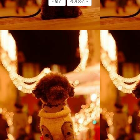
« 足☆
今月の☆ »