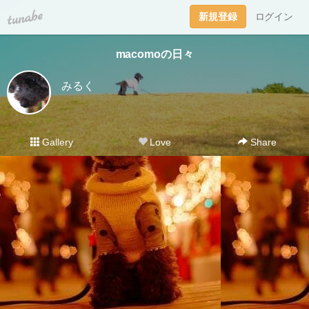
tuna.be
新規登録
ログイン
macomoの日々
みるく
Gallery
Love
Share