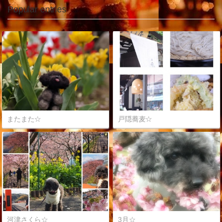
Popular entries
またまた☆
戸隠蕎麦☆
河津さくら☆
3月☆