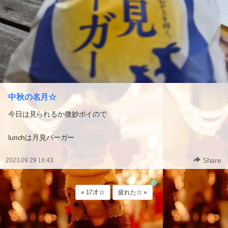
中秋の名月☆
今日は見られるか微妙ポイので
lunchは月見バーガー
Share
2023.09.29 18:43
« 17才☆
疲れた☆ »