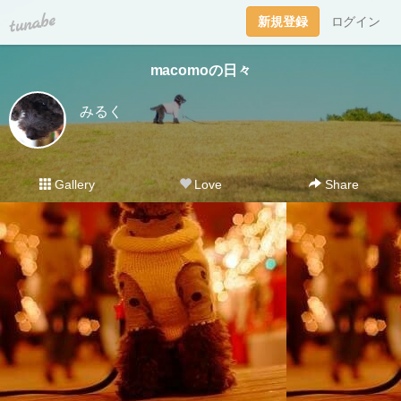
tuna.be
新規登録
ログイン
macomoの日々
みるく
Gallery
Love
Share