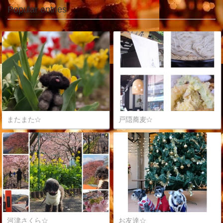
Popular entries
またまた☆
戸隠蕎麦☆
河津さくら☆
お友達☆