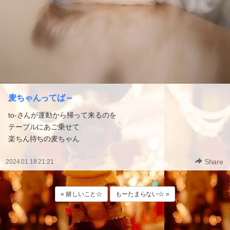
麦ちゃんってば～
to-さんが運動から帰って来るのを
テーブルにあご乗せて
楽ちん待ちの麦ちゃん
Share
2024.01.18 21:21
« 嬉しいこと☆
もーたまらない☆ »