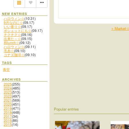
NEW ENTRIES
ハロウィン☆
(10.31)
9月なのに☆
(09.17)
いい香り☆
(09.17)
« Market
ポシェットにも☆
(09.17)
チクチク☆
(09.16)
出来た～☆
(09.15)
和lunch☆
(09.12)
ハロウィン☆
(09.11)
毛糸☆
(09.10)
コナズ珈琲☆
(09.10)
TAGS
青空
ARCHIVES
2025
(255)
2024
(485)
2023
(513)
2022
(497)
2021
(569)
2020
(451)
2019
(471)
Popular entries
2018
(448)
2017
(34)
2016
(86)
2015
(14)