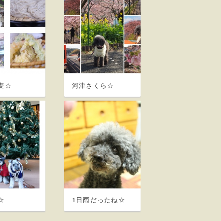
麦☆
河津さくら☆
☆
1日雨だったね☆