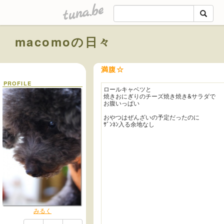
tuna.be
macomoの日々
満腹☆
PROFILE
ロールキャベツと
焼きおにぎりのチーズ焼き焼き&サラダで
お腹いっぱい
おやつはぜんざいの予定だったのに
ｻﾞﾝﾈﾝ入る余地なし
みるく