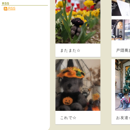
RSS
RSS
またまた☆
戸隠蕎
これで☆
お友達