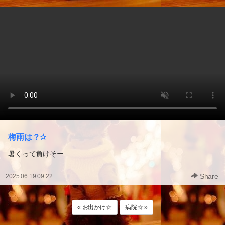
梅雨は？✫
暑くって負けそー
Share
2025.06.19 09:22
« お出かけ☆
病院☆ »