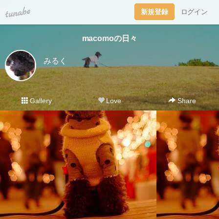
tuna.be
新規登録
ログイン
macomoの日々
みるく
Gallery
Love
Share