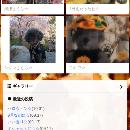
河津さくら☆
1日雨だったね☆
シダレさくら☆
これで☆
ギャラリー
最近の投稿
ハロウィン☆
(10.31)
9月なのに☆
(09.17)
いい香り☆
(09.17)
ポシェットにも☆
(09.17)