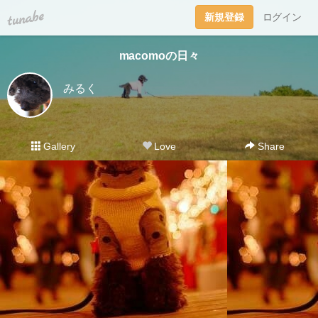
tuna.be
新規登録
ログイン
macomoの日々
みるく
Gallery
Love
Share