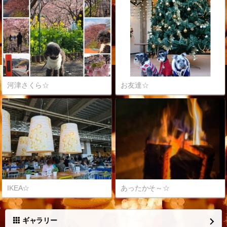
河津さくら☆
お友達☆
IKEA☆
あったかそ～☆
ギャラリー