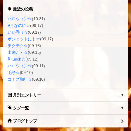
最近の投稿
ハロウィン☆
(10.31)
9月なのに☆
(09.17)
いい香り☆
(09.17)
ポシェットにも☆
(09.17)
チクチク☆
(09.16)
出来た～☆
(09.15)
和lunch☆
(09.12)
ハロウィン☆
(09.11)
毛糸☆
(09.10)
コナズ珈琲☆
(09.10)
月別エントリー
タグ一覧
ブログトップ